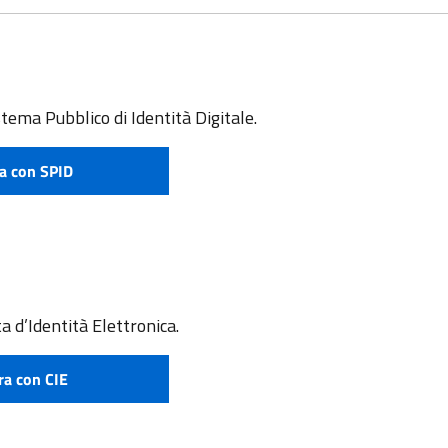
stema Pubblico di Identità Digitale.
a con SPID
e attivare SPID
a d’Identità Elettronica.
ra con CIE
 richiedere CIE