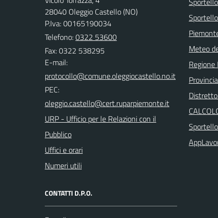
Vicolo Torrazza, 4
Sportell
28040 Oleggio Castello (NO)
Sportello
P.Iva: 00165190034
Piemonte
Telefono:
0322 53600
Meteo d
Fax: 0322 538295
E-mail:
Regione
Provinci
PEC:
Distretto
CALCOLO
URP - Ufficio per le Relazioni con il
Sportell
Pubblico
AppLavo
Uffici e orari
Numeri utili
CONTATTI D.P.O.